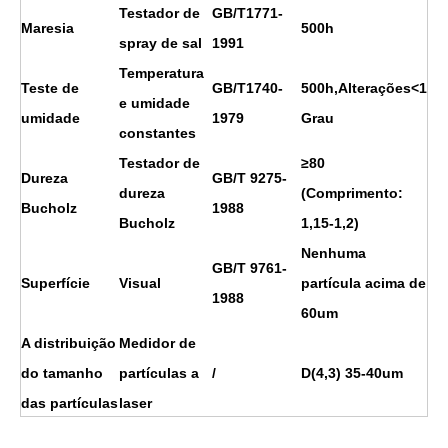
Testador de
GB/T1771-
Maresia
500h
spray de sal
1991
Temperatura
Teste de
GB/T1740-
500h,Alterações<1
e umidade
umidade
1979
Grau
constantes
Testador de
≥80
Dureza
GB/T 9275-
dureza
(Comprimento:
Bucholz
1988
Bucholz
1,15-1,2)
Nenhuma
GB/T 9761-
Superfície
Visual
partícula acima de
1988
60um
A distribuição
Medidor de
do tamanho
partículas a
/
D(4,3) 35-40um
das partículas
laser