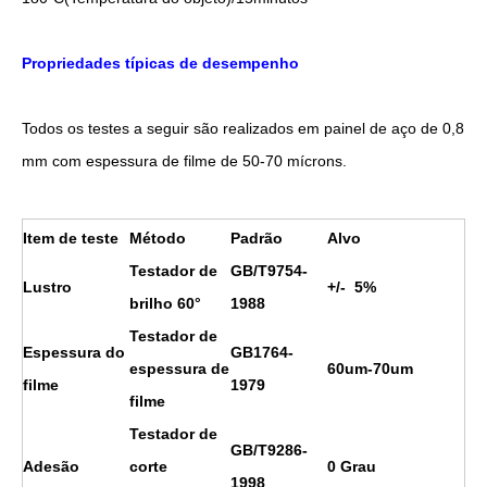
Propriedades típicas de desempenho
Todos os testes a seguir são realizados em painel de aço de 0,8
mm com espessura de filme de 50-70 mícrons.
Item de teste
Método
Padrão
Alvo
Testador de
GB/T9754-
Lustro
+/- 5%
brilho 60°
1988
Testador de
Espessura do
GB1764-
espessura de
60um-70um
filme
1979
filme
Testador de
GB/T9286-
Adesão
corte
0 Grau
1998