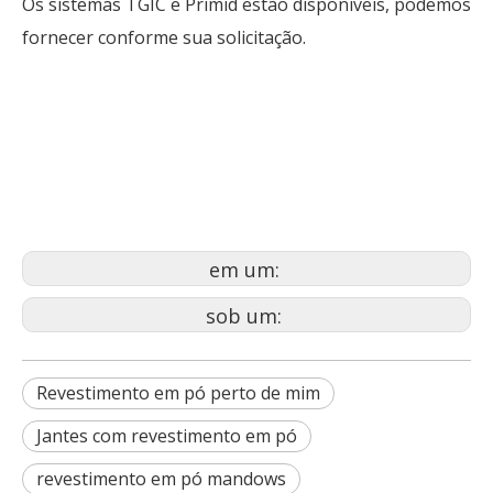
Os sistemas TGIC e Primid estão disponíveis, podemos
fornecer conforme sua solicitação.
revestimento em pó Abbotsford
revestimento em pó concede
aprovação ou
revestimento em pó carlisle pa
em um:
sob um:
Revestimento em pó perto de mim
Jantes com revestimento em pó
revestimento em pó mandows