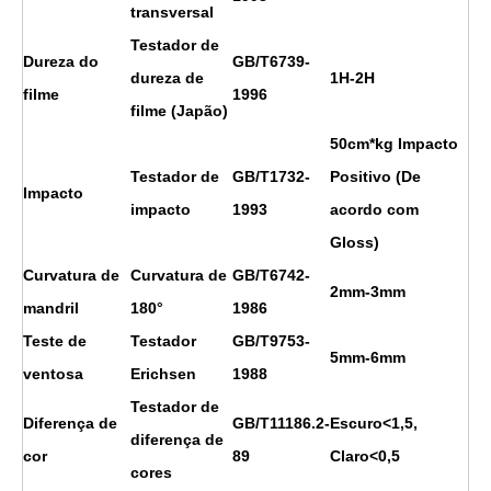
transversal
Testador de
Dureza do
GB/T6739-
dureza de
1H
-2H
filme
1996
filme (Japão)
50cm*kg Impacto
Testador de
GB/T1732-
Positivo (De
Impacto
impacto
1993
acordo com
Gloss)
Curvatura de
Curvatura de
GB/T6742-
2mm-3mm
mandril
180°
1986
Teste de
Testador
GB/T9753-
5mm-6mm
ventosa
Erichsen
1988
Testador de
Diferença de
GB/T11186.2-
Escuro<1,5,
diferença de
cor
89
Claro<0,5
cores