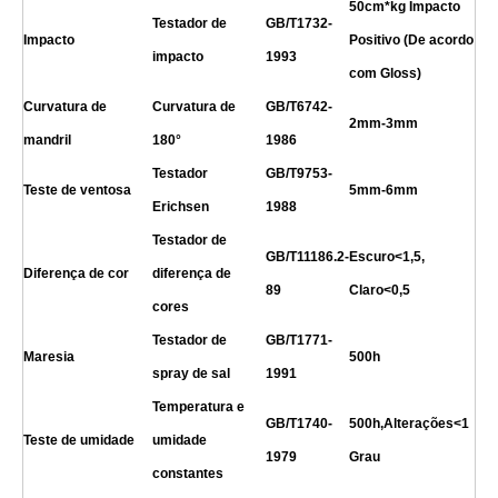
50cm*kg Impacto
Testador de
GB/T1732-
Impacto
Positivo (De acordo
impacto
1993
com Gloss)
Curvatura de
Curvatura de
GB/T6742-
2mm-3mm
mandril
180°
1986
Testador
GB/T9753-
Teste de ventosa
5mm-6mm
Erichsen
1988
Testador de
GB/T11186.2-
Escuro<1,5,
Diferença de cor
diferença de
89
Claro<0,5
cores
Testador de
GB/T1771-
Maresia
500h
spray de sal
1991
Temperatura e
GB/T1740-
500h,Alterações<1
Teste de umidade
umidade
1979
Grau
constantes