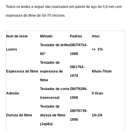
Todos os testes a seguir são realizados em painel de aço de 0,8 mm com
espessura de filme de 50-70 mícrons.
Item de teste
Método
Padrão
Alvo
Testador de brilho
GB/T9754-
Lustro
+/- 5%
60°
1988
Testador de
GB1764-
Espessura do filme
espessura de
60um-70um
1979
filme
Testador de corte
GB/T9286-
Adesão
0 Grau
transversal
1998
Testador de
GB/T6739-
Dureza do filme
dureza de filme
1H
-2H
1996
(Japão)