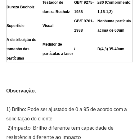
Testador de
GB/T 9275-
≥80 (Comprimento:
Dureza Bucholz
dureza Bucholz
1988
1,15-1,2)
GB/T 9761-
Nenhuma partícula
Superfície
Visual
1988
acima de 60um
A distribuição do
Medidor de
tamanho das
/
D(4,3) 35-40um
partículas a laser
partículas
Observação:
1) Brilho: Pode ser ajustado de 0 a 95 de acordo com a
solicitação do cliente
2)Impacto: Brilho diferente tem capacidade de
resistência diferente ao impacto