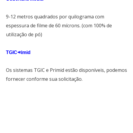
9-12 metros quadrados por quilograma com
espessura de filme de 60 mícrons. (com 100% de
utilização de pó)
TGIC⪻imid
Os sistemas TGIC e Primid estão disponíveis, podemos
fornecer conforme sua solicitação.
revestimento de teflon de
alumínio
poeder coaten
revestimento em pó em casa