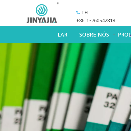
TEL:

+86-13760542818
LAR
SOBRE NÓS
PRO