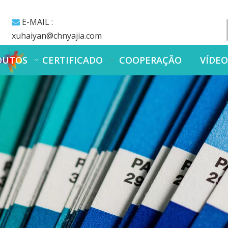
E-MAIL :

xuhaiyan@chnyajia.com
DUTOS
CERTIFICADO
COOPERAÇÃO
VÍDE