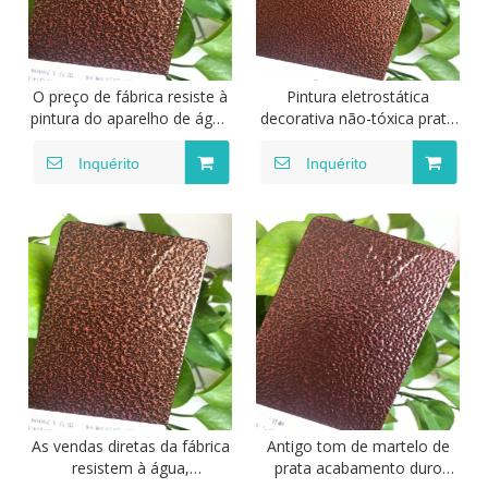
O preço de fábrica resiste à
Pintura eletrostática
pintura do aparelho de água
decorativa não-tóxica prata
antigo tom de martelo do
preto martelo tom
revestimento do pó de
acabamento de aço
Inquérito
Inquérito
cobre puro
inoxidável antigo
revestimento em pó de veia
As vendas diretas da fábrica
Antigo tom de martelo de
resistem à água,
prata acabamento duro