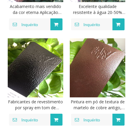
Acabamento mais vendido
Excelente qualidade
da cor eterna Aplicação
resistente à água 20-50%
externa Ral 7036
revestimento em pó de
Revestimento em pó cinza
cobre multicolorido brilhante
Inquérito
Inquérito
areia
Fabricantes de revestimento
Pintura em pó de textura de
por spray em tom de
martelo de cobre antigo,
martelo metálico Pintura em
tinta termofixa epóxi
pó Termoendurecível Efeito
poliéster popular, pintura de
Inquérito
Inquérito
de tom de martelo Spray
revestimento em pó para
eletrostático Revestimento
aparelho de tom de martelo