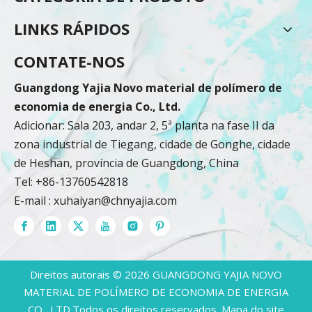
LINKS RÁPIDOS
CONTATE-NOS
Guangdong Yajia Novo material de polímero de
economia de energia Co., Ltd.
Adicionar: Sala 203, andar 2, 5ª planta na fase II da
zona industrial de Tiegang, cidade de Gonghe, cidade
de Heshan, província de Guangdong, China
Tel: +86-13760542818
E-mail :
xuhaiyan@chnyajia.com
Direitos autorais ©
2026
GUANGDONG YAJIA NOVO
MATERIAL DE POLÍMERO DE ECONOMIA DE ENERGIA
CO., LTD.Todos os direitos reservados.
Mapa do site