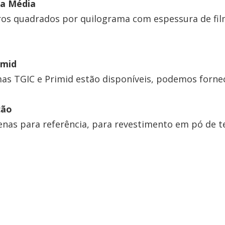
a Média
os quadrados por quilograma com espessura de film
imid
as TGIC e Primid estão disponíveis, podemos fornec
ção
nas para referência, para revestimento em pó de t
.
timento em pó com acabamento en
imento em pó de poliéster tgico
spray de revestimento em pó