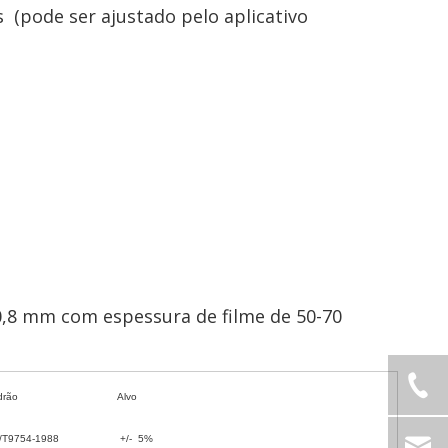
(pode ser ajustado pelo aplicativo
20-140
 0,8 mm com espessura de filme de 50-70
drão
Alvo
/T9754-1988
+/- 5%