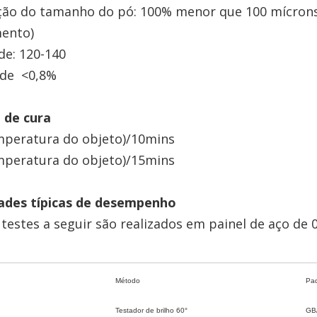
ção do tamanho do pó: 100% menor que 100 mícrons 
ento)
uibilidade: 1
ade <0,8%
 de cura
mperatura do objeto)/10mins
emperatura do objeto)/15mins
ades típicas de desempenho
testes a seguir são realizados em painel de aço de
Método
Pa
Testador de brilho 60°
GB