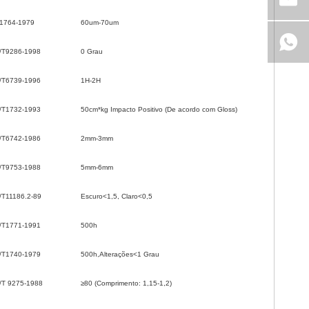
1764-1979
60um-70um
/T9286-1998
0 Grau
/T6739-1996
1H-2H
/T1732-1993
50cm*kg Impacto Positivo (De acordo com Gloss)
/T6742-1986
2mm-3mm
/T9753-1988
5mm-6mm
/T11186.2-89
Escuro<1,5, Claro<0,5
/T1771-1991
500h
/T1740-1979
500h,Alterações<1 Grau
/T 9275-1988
≥80 (Comprimento: 1,15-1,2)