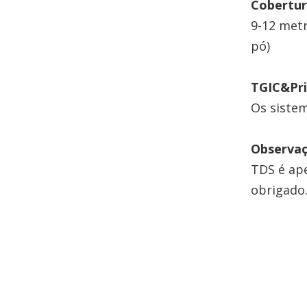
Cobertur
9-12 metr
pó)
TGIC&Pr
Os sistem
Observa
TDS é ape
obrigado
reves
revest
tinta 