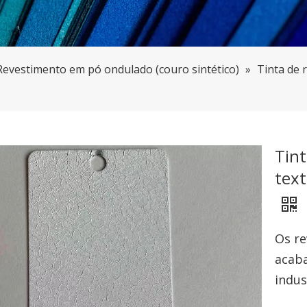
Revestimento em pó ondulado (couro sintético)
»
Tinta de 
Tin
text
Os re
acaba
indus