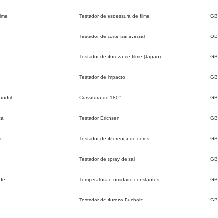
ilme
Testador de espessura de filme
GB
Testador de corte transversal
GB
Testador de dureza de filme (Japão)
GB
Testador de impacto
GB
ndril
Curvatura de 180°
GB
sa
Testador Erichsen
GB
r
Testador de diferença de cores
GB
Testador de spray de sal
GB
ade
Temperatura e umidade constantes
GB
z
Testador de dureza Bucholz
GB