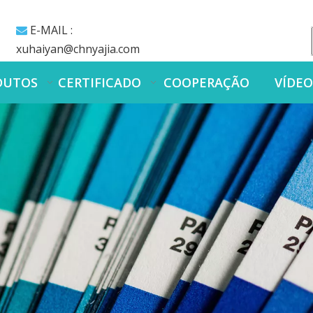
E-MAIL :

xuhaiyan@chnyajia.com
DUTOS
CERTIFICADO
COOPERAÇÃO
VÍDE