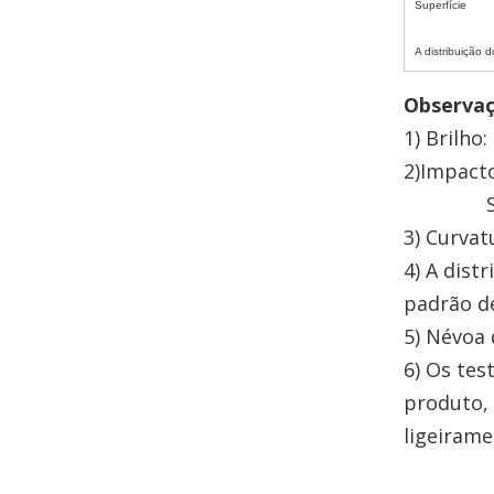
Superfície
A distribuição 
Observaç
1) Brilho
2)Impacto
Suave: 
3) Curvat
4) A dist
padrão de
5) Névoa 
6) Os tes
produto,
ligeirame