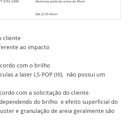
/T 9761-1988
Nenhuma partícula acima de 60um
D(4,3) 35-40um
 cliente
iferente ao impacto
acordo com o brilho
culas a laser LS-POP (III), não possui um
cordo com a solicitação do cliente.
dependendo do brilho e efeito superficial do
ster e granulação de areia geralmente são