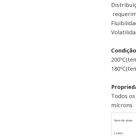
Distribui
requerim
Fl
Volatilid
Condição
200ºC(te
180ºC(t
Propried
Todos os 
mícrons.
Item de teste
Lustro