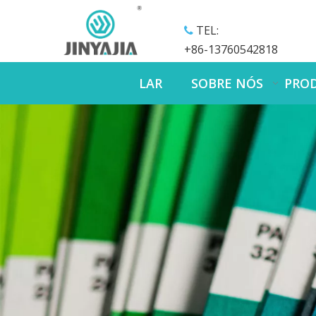
TEL:

+86-13760542818
LAR
SOBRE NÓS
PRO