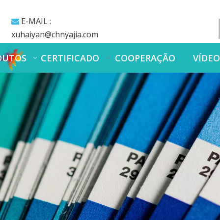
E-MAIL :

xuhaiyan@chnyajia.com
DUTOS
CERTIFICADO
COOPERAÇÃO
VÍDE