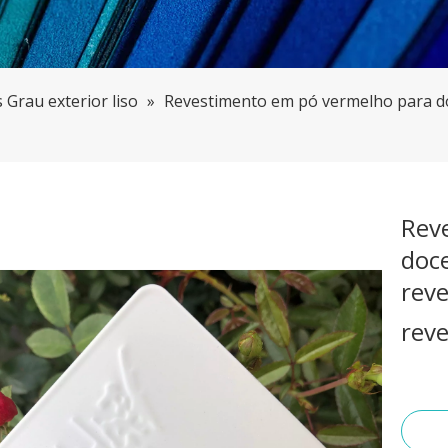
 Grau exterior liso
»
Revestimento em pó vermelho para doc
Rev
doce
reve
rev