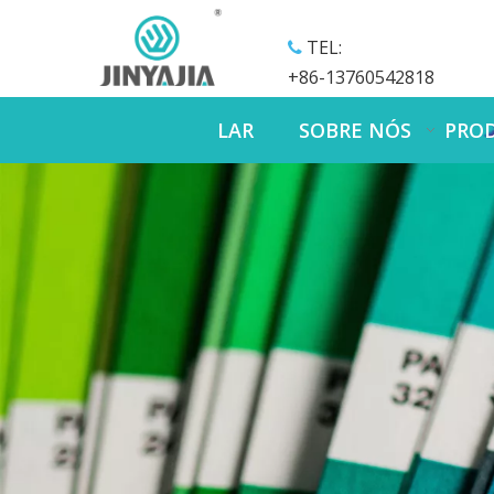
TEL:

+86-13760542818
LAR
SOBRE NÓS
PRO