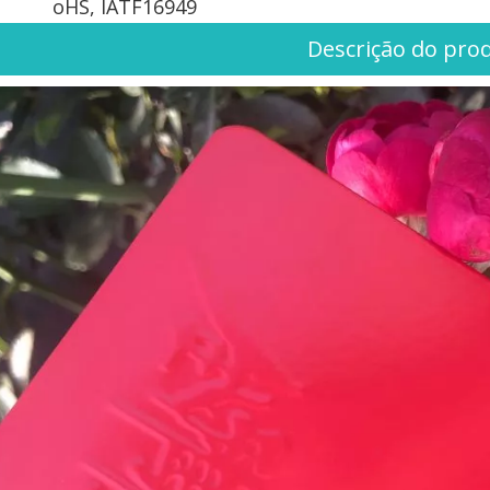
oHS, IATF16949
Descrição do pro