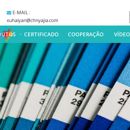
E-MAIL :

xuhaiyan@chnyajia.com
DUTOS
CERTIFICADO
COOPERAÇÃO
VÍDE