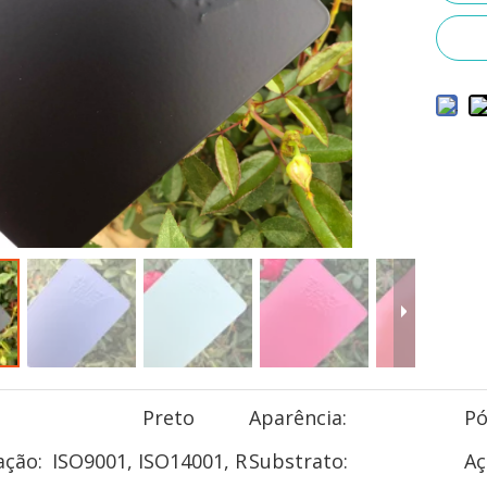
Preto
Aparência:
P
ação:
ISO9001, ISO14001, R
Substrato:
Aç