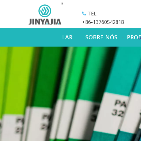
TEL:

+86-13760542818
LAR
SOBRE NÓS
PRO