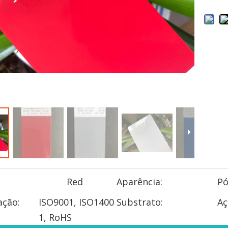
Red
Aparência:
P
ação:
ISO9001, ISO1400
Substrato:
Aç
1, RoHS