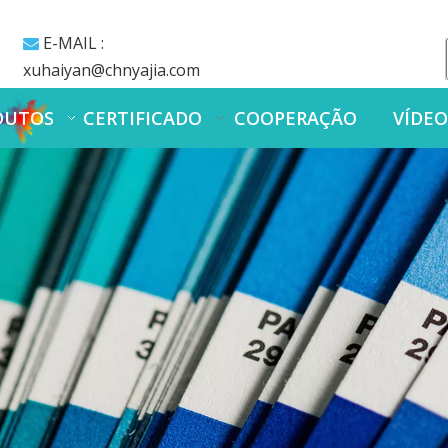
E-MAIL :

xuhaiyan@chnyajia.com
DUTOS
CERTIFICADO
COOPERAÇÃO
VÍDE